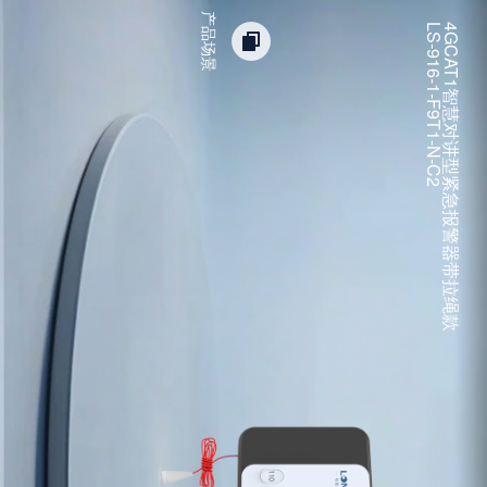
产品场景
LS-916-1-F9T1-N-C2
4GCAT1智慧对讲型紧急报警器带拉绳款