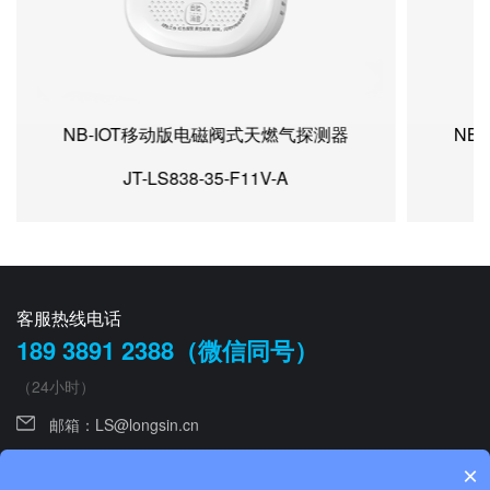
NB-IOT移动版电磁阀式天燃气探测器
NB
JT-LS838-35-F11V-A
客服热线电话
189 3891 2388（微信同号）
（24小时）
邮箱：
LS@longsin.cn
手机：0755 26643822
×