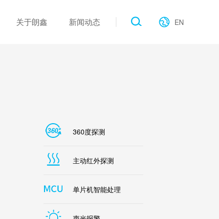
关于朗鑫
新闻动态
EN
作伙伴
工业类
产品新闻
电子画册
公建类
展会现场
行业新闻
联系我们
公司新闻
360度探测
主动红外探测
单片机智能处理
声光报警