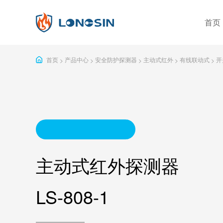
首页
分类筛选
首页
产品中心
安全防护探测器
主动式红外
有线联动式
开
>
>
>
>
>
公司简介
企业实力
发展
感烟
火灾探测器
有毒有害气体探测器
独立式
可燃气体探测器
独立型
安全防护探测器
主动式红外探测器
警号&闪灯
一年
LS-808-1
按钮