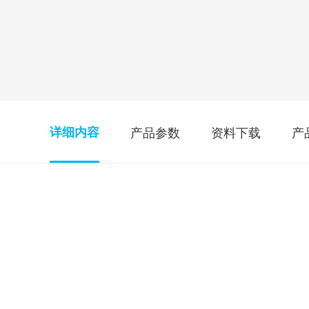
开关&阀门
三年
十年
控制器
配件
产品参数
资料下载
产
详细内容