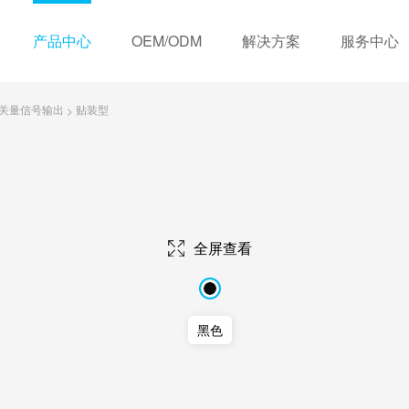
产品中心
OEM/ODM
解决方案
服务中心
关量信号输出
贴装型
>
历程
OEM定制服务
视频中心
荣誉资质
住宅类
ODM定制服务
下载中心
销售网络
商业类
常见问题
合
无线联网式
有线联网式
全屏查看
三年
黑色