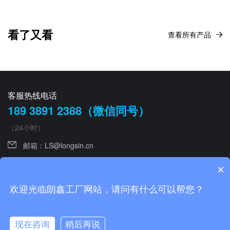
看了又看
查看所有产品
客服热线电话
189 3891 2388（微信同号）
（24小时）
邮箱：
LS@longsin.cn
手机：0755 26643822
×
欢迎光临朗鑫工厂网站，请问有什么可以帮您？
友情链接：
智慧燃气
|
智慧消防
|
智慧养老
|
智能传感
Copyright©2025 深圳市朗鑫智能科技有限公司
|
粤ICP备11010799号
现在咨询
稍后再说