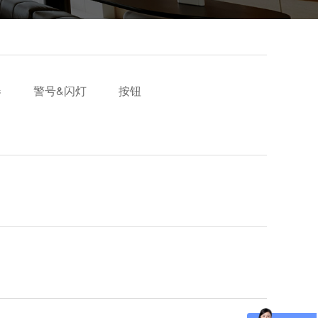
器
警号&闪灯
按钮