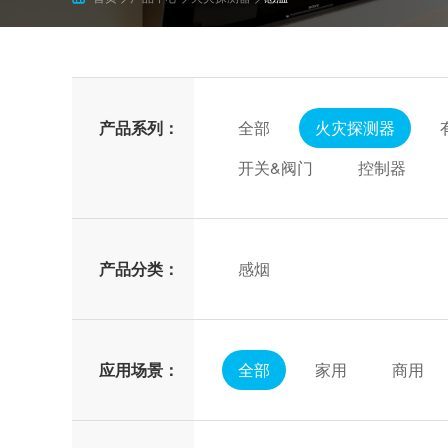
开关&阀门
三年
十年
控制器
配件
产品系列：
全部
火灾探测器
开关&阀门
控制器
产品分类：
感烟
应用场景：
全部
家用
商用