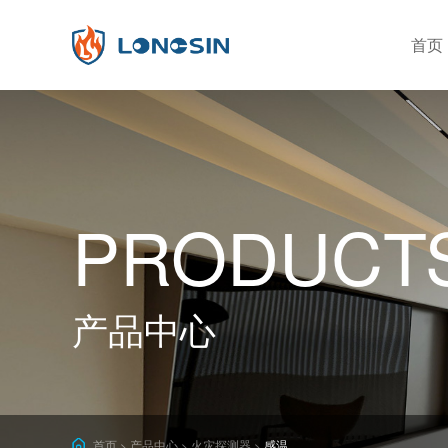
首页
分类筛选
公司简介
企业实力
发展
感烟
火灾探测器
有毒有害气体探测器
PRODUCT
独立式
可燃气体探测器
独立型
安全防护探测器
产品中心
警号&闪灯
一年
按钮
首页
产品中心
火灾探测器
感温
>
>
>