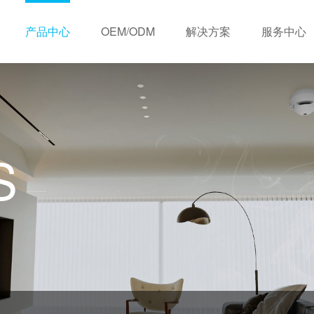
产品中心
OEM/ODM
解决方案
服务中心
历程
OEM定制服务
视频中心
荣誉资质
住宅类
ODM定制服务
下载中心
销售网络
商业类
常见问题
合
S
无线联网式
有线联网式
三年