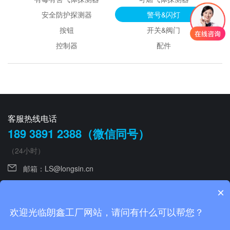
安全防护探测器
警号&闪灯
按钮
开关&阀门
控制器
配件
客服热线电话
189 3891 2388（微信同号）
（24小时）
邮箱：
LS@longsin.cn
手机：0755 26643822
×
欢迎光临朗鑫工厂网站，请问有什么可以帮您？
友情链接：
智慧燃气
|
智慧消防
|
智慧养老
|
智能传感
Copyright©2025 深圳市朗鑫智能科技有限公司
|
粤ICP备11010799号