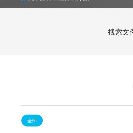
开关&阀门
三年
十年
控制器
搜索文
配件
全部