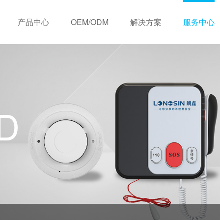
产品中心
OEM/ODM
解决方案
服务中心
历程
OEM定制服务
视频中心
荣誉资质
住宅类
ODM定制服务
下载中心
销售网络
商业类
常见问题
合
D
无线联网式
有线联网式
三年