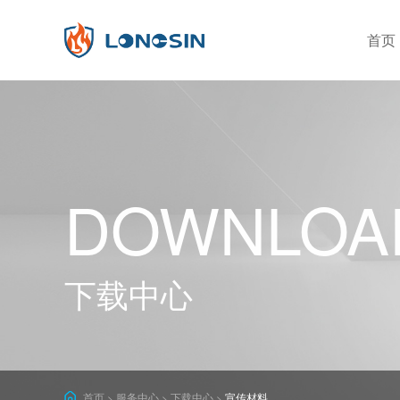
首页
分类筛选
公司简介
企业实力
发展
感烟
火灾探测器
有毒有害气体探测器
DOWNLOA
独立式
可燃气体探测器
独立型
安全防护探测器
下载中心
警号&闪灯
一年
按钮
首页
服务中心
下载中心
宣传材料
>
>
>