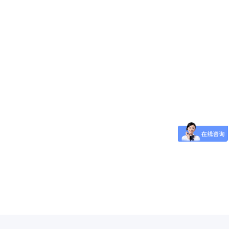
独立式光电感烟火灾探测报警器
4G Cat.1智慧AI语音型一键报警
对讲器
LS-828-27P-MS-L
LS-915-1-F9-D2