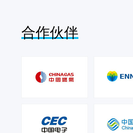
合作伙伴
NB无线紧急按钮
LS-913-F6-G2