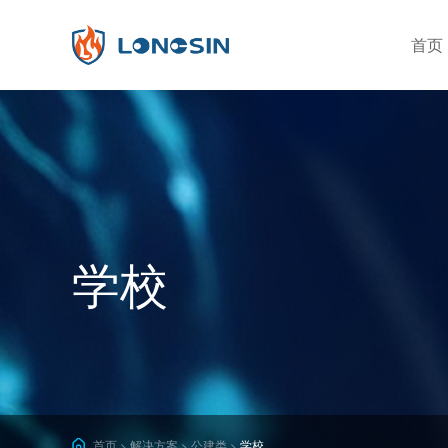
首页
分类筛选
公司简介
企业实力
发展
感烟
火灾探测器
有毒有害气体探测器
独立式
可燃气体探测器
学校
独立型
安全防护探测器
警号&闪灯
一年
按钮
首页
解决方案
公建类
学校
>
>
>