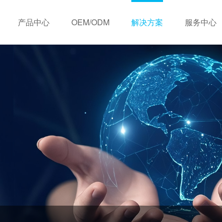
产品中心
OEM/ODM
解决方案
服务中心
历程
OEM定制服务
视频中心
荣誉资质
住宅类
ODM定制服务
下载中心
销售网络
商业类
常见问题
合
无线联网式
有线联网式
三年