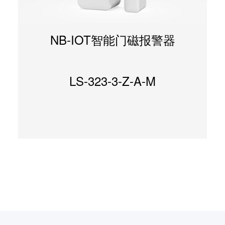
4G CAT1智慧云广播报警主控
CAT1版温湿度计探测器
NB-IOT智能门磁报警器
声光报警器
LS-119-A-E2F9F2T1S-A
LS-876-23-F9-D2
LS-323-3-Z-A-M
LS-104