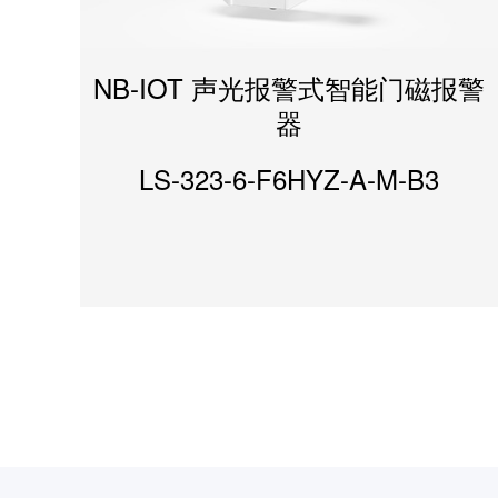
4GCAT1智慧对讲型紧急报警器拉
CAT1 人体感应型烟温一体式火灾
NB-IOT 声光报警式智能门磁报警
4G电信版智能无线预警系统顶配
CAT1(4G)电磁阀型可燃气体(甲
4G CAT1智慧云广播报警主控
CAT1版温湿度计探测器
烷) 探测器
绳手柄款
探测器
器
版
LS-323-6-F6HYZ-A-M-B3
LS-119-A-E2F9F2T1S-A
LS-225-40-F9F2A-C2
LS-916-2-F9T1-N-C2
JT-LS838-35T3-F9-A
LS-898-49-F9CU-G2
LS-876-23-F9-D2